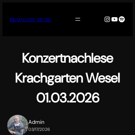
Zum
Inhalt
Instagra
YouTu
Spoti
BRAINGATE MUSIC
springen
Konzertnachlese
Krachgarten Wesel
01.03.2026
Admin
03/17/2026